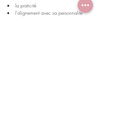
la praticité
l'alignement avec sa personnalité
C’est surtout choisir de prendre soin de 
soi, même au cœur de l’épreuve.
turban de chimio
turban
turban alopécie
bonnet perte de cheveux
cancer accessoire
foulard chimio
Turbans & Solutions
Posts récents
Voir tout