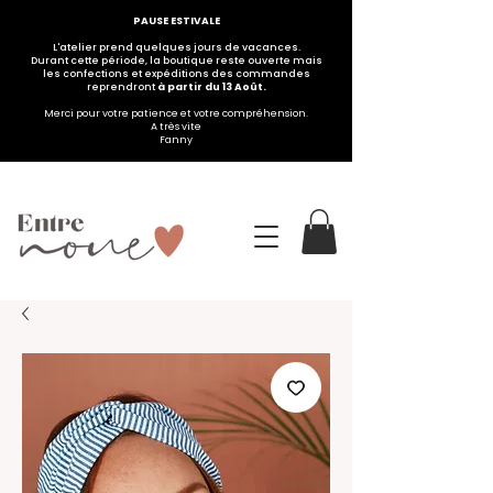
PAUSE ESTIVALE
L'atelier prend quelques jours de vacances.
Durant cette période, la boutique reste ouverte mais
les confections et expéditions des commandes
reprendront
à partir du 13 Août.
Merci pour votre patience et votre compréhension.
A très vite
Fanny