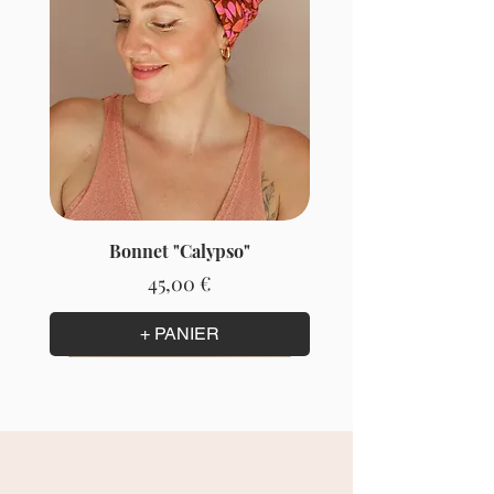
Bonnet "Calypso"
Prix
45,00 €
+ PANIER