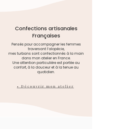
repasser à quelques centimètres
Turban entièrement doublé
traitements de
du tissu.
dans le même tissu
chimiothérapie/radiothérapie
(La version bonnet pré-nouée
ou si vous souffrez d'une perte
est volumineuse pour un vrai
Confections artisanales
de cheveux induite par une
effet visuel imitation gros
Françaises
pelade ou une alopécie
nouage.)
Pensés pour accompagner les femmes
androgénique.
traversant l’alopécie,
mes turbans sont confectionnés à la main
dans mon atelier en France.
Une attention particulière est portée au
confort, à la douceur et à la tenue au
quotidien.
• Découvrir mon atelier