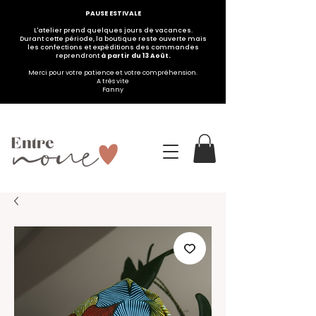
PAUSE ESTIVALE
L'atelier prend quelques jours de vacances.
Durant cette période, la boutique reste ouverte mais
les confections et expéditions des commandes
reprendront
à partir du 13 Août.
Merci pour votre patience et votre compréhension.
A très vite
Fanny