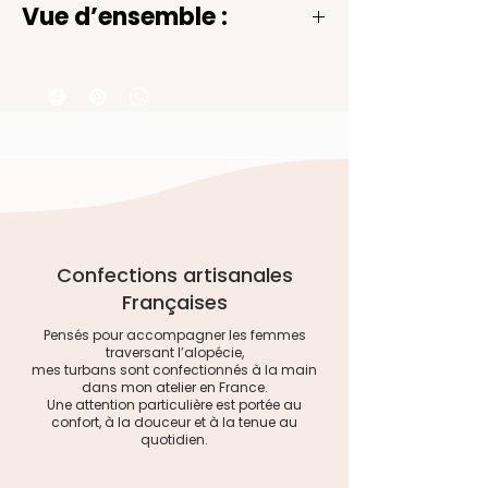
tous aussi mignons les uns
Vue d’ensemble :
que les autres !
Calot ajustable à l'arrière grâce à
son lien en tissu.
100 % coton (lavage à 60°)
Confections artisanales
Françaises
Pensés pour accompagner les femmes
traversant l’alopécie,
mes turbans sont confectionnés à la main
dans mon atelier en France.
Une attention particulière est portée au
confort, à la douceur et à la tenue au
quotidien.