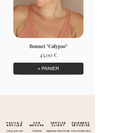
Bonnet "Calypso"
Prix
45,00 €
+ PANIER
Facile à
Sur
Service
paiement
enfiler
mesure
client
sécurisé
Conçu par une
Création
Réponse réactive de
Visa, Mastercard,