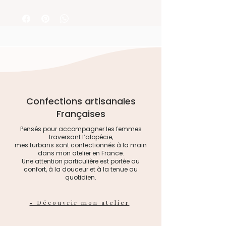
Pour conserver votre achat en
sein d’un établissement
parfait état, un lavage doux à la
adapté.
main dans une eau tiède et un
séchage à plat, à l’air libre et à
l’ombre est recommandé.
Pour découvrir la gamme
Pour défroisser votre accessoire,
complète, rendez-vous sur le
utilisez la vapeur de votre fer à
site de la marque
repasser à quelques centimètres
www.moncarredoux.fr
du tissu.
Confections artisanales
Françaises
Pensés pour accompagner les femmes
traversant l’alopécie,
mes turbans sont confectionnés à la main
dans mon atelier en France.
Une attention particulière est portée au
confort, à la douceur et à la tenue au
quotidien.
• Découvrir mon atelier