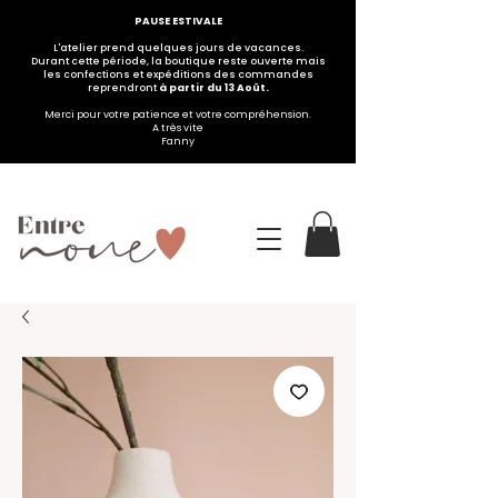
PAUSE ESTIVALE
L'atelier prend quelques jours de vacances.
Durant cette période, la boutique reste ouverte mais
les confections et expéditions des commandes
reprendront
à partir du 13 Août.
Merci pour votre patience et votre compréhension.
A très vite
Fanny