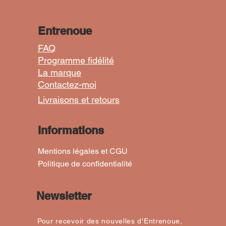
Entrenoue
FAQ
Programme fidélité
La marque
Marguerite rose poudré" Ajustable
urban Transformable "Frida"
Turban "Roi" Ajustable
Turban "Marguer
Turban "V
Turban "N
Contactez-moi
Prix
Prix
Prix
48,00 €
48,00 €
45,00 €
Livraisons et retours
+ PANIER
+ PANIER
+ PANIER
Informations
Mentions légales et CGU
Politique de confidentialité
Newsletter
Pour recevoir des nouvelles d'Entrenoue,