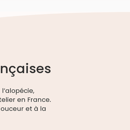
ançaises
’alopécie,
lier en France.
douceur et à la