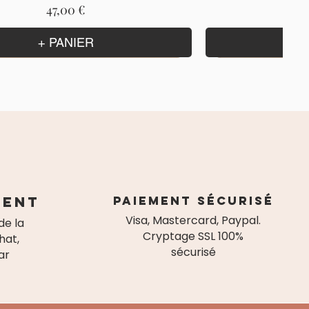
Prix
47,00 €
+ PANIER
ient
paiement sécurisé
Visa, Mastercard, Paypal.
de la
Cryptage SSL 100%
hat,
sécurisé
ar