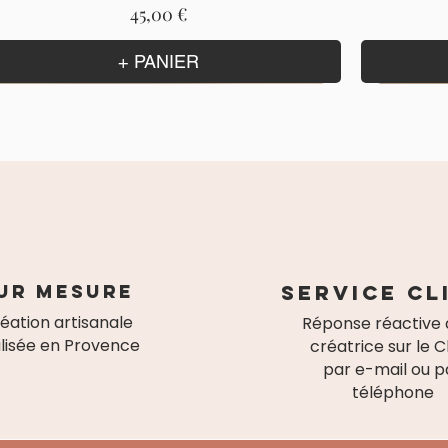
Prix
45,00 €
+ PANIER
ur mesure
Service cl
éation artisanale
Réponse réactive 
lisée en Provence
créatrice sur le C
par e-mail ou p
téléphone