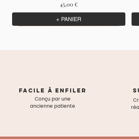
Prix
45,00 €
+ PANIER
Facile à enfiler
S
Conçu par une
Cr
ancienne patiente
réa