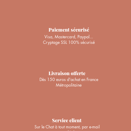
Paiement sécurisé
Visa, Mastercard, Paypal...
Cryptage SSL 100% sécurisé
Turban "Marguerite vert d'eau" Ajustable
Turban "Olivia" Ajustable
Bonnet "Java"
Turban "
T
Prix
Prix
Prix
48,00 €
48,00 €
45,00 €
+ PANIER
+ PANIER
+ PANIER
Livraison offerte
Dès 150 euros d'achat en France
Métropolitaine
Service client
Sur le Chat à tout moment, par e-mail