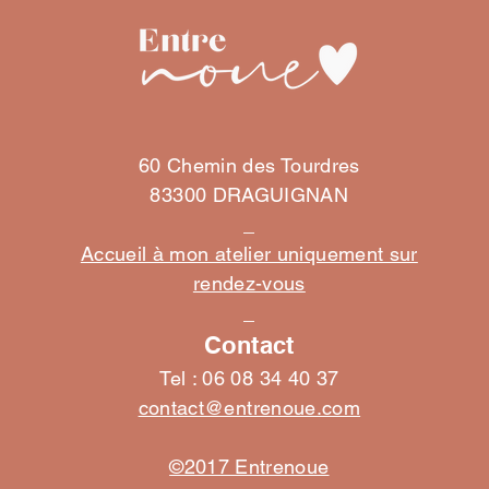
Turban Transformable "Java"
Turban "Toscane" Ajustable
Bandeau "Nymphéa"
60 Chemin des Tourdres
Prix
Prix
Prix
48,00 €
28,00 €
45,00 €
83300 DRAGUIGNAN
_
+ PANIER
+ PANIER
+ PANIER
Accueil à mon atelier uniquement sur
rendez-vous
_
Contact
Tel : 06 08 34 40 37
contact@entrenoue.com
©2017 Entrenoue