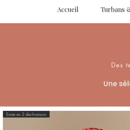
Accueil
Turbans 
Des t
Une sél
Existe en 2 déclinaisons