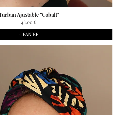
Turban Ajustable "Cobalt"
Aperçu rapide
Prix
48,00 €
+ PANIER