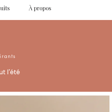
uits
À propos
irants
t l'été