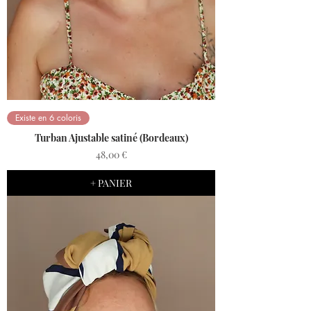
Existe en 6 coloris
Turban Ajustable satiné (Bordeaux)
Prix
48,00 €
+ PANIER