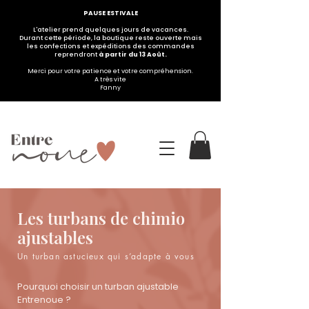
PAUSE ESTIVALE
L'atelier prend quelques jours de vacances.
Durant cette période, la boutique reste ouverte mais
les confections et expéditions des commandes
reprendront
à partir du 13 Août.
Merci pour votre patience et votre compréhension.
A très vite
Fanny
Les turbans de chimio
ajustables
Un turban astucieux qui s’adapte à vous
Pourquoi choisir un turban ajustable
Entrenoue ?