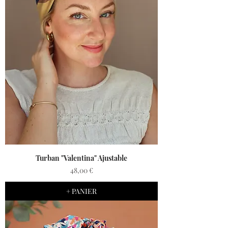
Turban "Valentina" Ajustable
Prix
48,00 €
+ PANIER