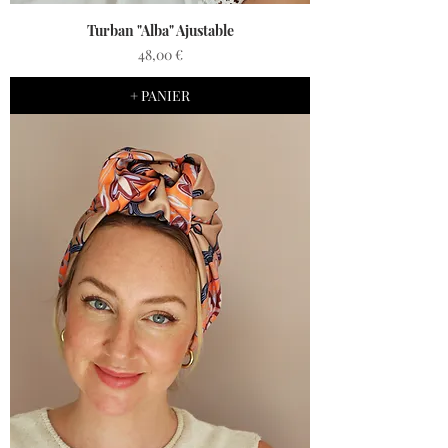
Turban "Alba" Ajustable
Prix
48,00 €
+ PANIER