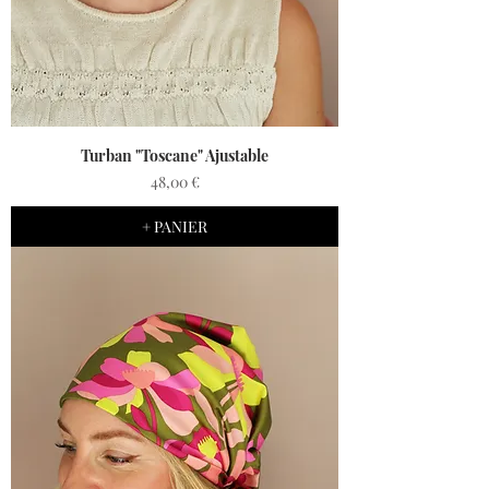
Turban "Toscane" Ajustable
Prix
48,00 €
+ PANIER