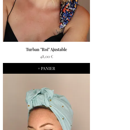
Turban "Roi" Ajustable
Prix
48,00 €
+ PANIER