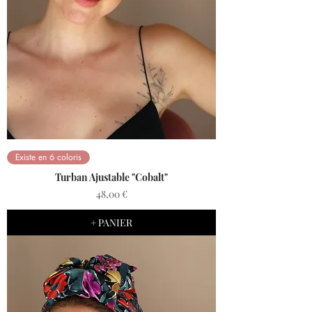
Existe en 6 coloris
Turban Ajustable "Cobalt"
Prix
48,00 €
+ PANIER