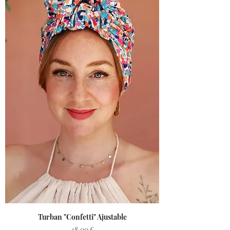
Turban "Confetti" Ajustable
Prix
48,00 €