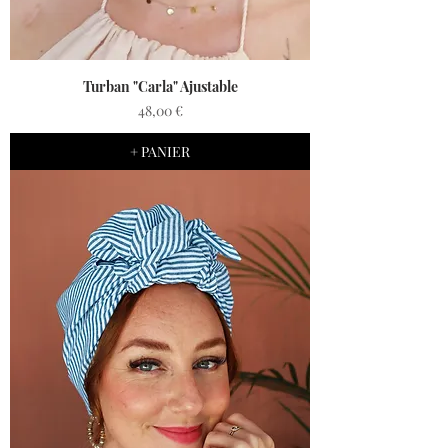
Turban "Carla" Ajustable
Prix
48,00 €
+ PANIER