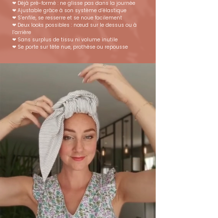
❤︎ Déjà pré-formé : ne glisse pas dans la journée
❤︎ Ajustable grâce à son système d’élastique
❤︎ S’enfile, se resserre et se noue facilement
❤︎ Deux looks possibles : nœud sur le dessus ou à
l’arrière
❤︎ Sans surplus de tissu ni volume inutile
❤︎ Se porte sur tête nue, prothèse ou repousse