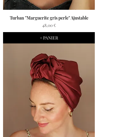
Turban "Marguerite gris perle" Ajustable
Prix
48,00 €
+ PANIER