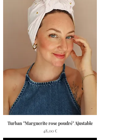
Turban "Marguerite rose poudré" Ajustable
Prix
48,00 €