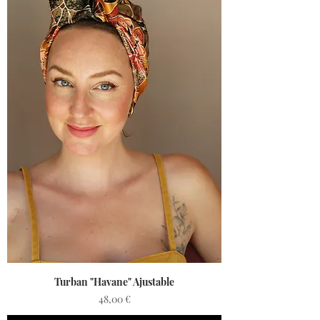
Turban "Havane" Ajustable
Prix
48,00 €