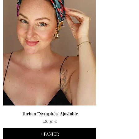
Turban "Nymphéa" Ajustable
Prix
48,00 €
+ PANIER