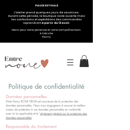
PAUSE ESTIVALE
L'atelier prend quelques jours de vacances.
Durant cette période, la boutique reste ouverte mais
les confections et expéditions des commandes
reprendront
à partir du 13 Août.
Merci pour votre patience et votre compréhension.
A très vite
Fanny
Politique de confidentialité
Données personnelles
Mme Fanny ROSA VIEGA est soucieuse de la protection des
données personnelles. Nous nous engageons à assurer le meilleur
niveau de protection à vos données personnelles en conformité
avec la loi applicable et le "
règlement général sur la protection des
données personnelles
".
Responsable du traitement