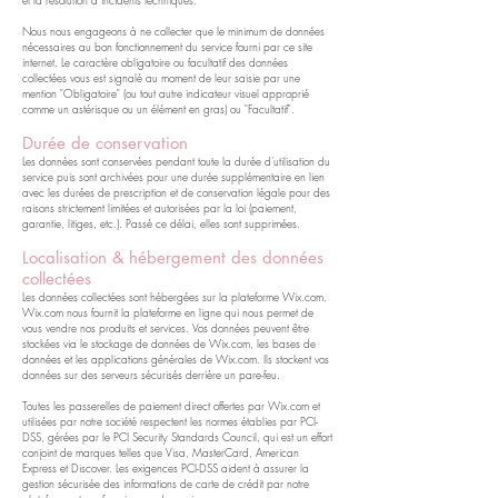
Nous nous engageons à ne collecter que le minimum de données
nécessaires au bon fonctionnement du service fourni par ce site
internet. Le caractère obligatoire ou facultatif des données
collectées vous est signalé au moment de leur saisie par une
mention "Obligatoire" (ou tout autre indicateur visuel approprié
comme un astérisque ou un élément en gras) ou "Facultatif".
Durée de conservation
Les données sont conservées pendant toute la durée d'utilisation du
service puis sont archivées pour une durée supplémentaire en lien
avec les durées de prescription et de conservation légale pour des
raisons strictement limitées et autorisées par la loi (paiement,
garantie, litiges, etc.). Passé ce délai, elles sont supprimées.
Localisation & hébergement des données
collectées
Les données collectées sont hébergées sur la plateforme Wix.com.
Wix.com nous fournit la plateforme en ligne qui nous permet de
vous vendre nos produits et services. Vos données peuvent être
stockées via le stockage de données de Wix.com, les bases de
données et les applications générales de Wix.com. Ils stockent vos
données sur des serveurs sécurisés derrière un pare-feu.
Toutes les passerelles de paiement direct offertes par Wix.com et
utilisées par notre société respectent les normes établies par PCI-
DSS, gérées par le PCI Security Standards Council, qui est un effort
conjoint de marques telles que Visa, MasterCard, American
Express et Discover. Les exigences PCI-DSS aident à assurer la
gestion sécurisée des informations de carte de crédit par notre