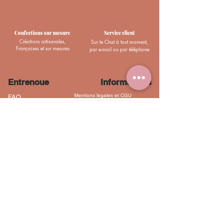
Confections sur mesure
Service client
Créations artisanales,
Sur le Chat à tout moment,
Françaises et sur mesures
par e-mail ou par téléphone
Entrenoue
Informations
Mentions légales et CGU
FAQ
Programme fidélité
Politique de confidentialité
La marque
Contactez-moi
Livraisons et retours
Newsletter
Pour recevoir des nouvelles d'Entrenoue,
inscrivez-vous à ma liste de diffusion.
E-mail