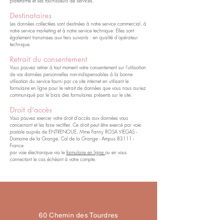
plateforme et ses fournisseurs de services.
Destinataires
Les données collectées sont destinées à notre service commercial, à
notre service marketing et à notre service technique. Elles sont
également transmises aux tiers suivants : en qualité d'opérateur
technique.
Retrait du consentement
Vous pouvez retirer à tout moment votre consentement sur l'utilisation
de vos données personnelles non-indispensables à la bonne
utilisation du service fourni par ce site internet en utilisant le
formulaire en ligne pour le retrait de données que vous nous auriez
communiqué par le biais des formulaires présents sur le site.
Droit d'accès
Vous pouvez exercer votre droit d'accès aux données vous
concernant et les faire rectifier. Ce droit peut être exercé par voie
postale auprès de ENTRENOUE, Mme Fanny ROSA VIEGAS -
Domaine de la Grange, Col de la Grange - Ampus 83111 -
France
par voie électronique via le
formulaire en ligne
ou en vous
connectant le cas échéant à votre compte.
60 Chemin des Tourdres