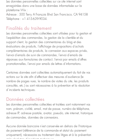
Les données personnelles collectées sur ce site internet sont
enregistrées dans une base de données informatisée sur la
plateforme Wix :
Adresse : 500 Terry A François Blvd San Francisco, CA 94158
Téléphone : +1 415-639-9034.
Finalités du traitement
Les données personnelles collectées sont utilisées pour la gestion et
l'expédition des commandes, la gestion de la clientèle et du
support client, la gestion des commentaires du blog et des
évaluations de produits, l'affichage de propositions d'achats
complémentaires de produits, la connexion aux espaces privés,
l'envoi d'emails de suivi de commandes, l'envoi d'emails de
réponses aux formulaires de contact, l'envoi par emails d'offres
promotionnelles, l'envoi par emails de lettres d'informations.
Certaines données sont collectées automatiquement du fait de vos
actions sur le site afin d'effectuer des mesures d'audience (le
nombre de pages vues, le nombre de visites du site, les produits
consultés, etc.) ou sont nécessaires à la prévention et la résolution
d’incidents techniques.
Données collectées
Les données personnelles collectées et traitées sont notamment vos
nom, prénom, civilité, email, mot de passe, numéro de téléphone,
adresse IP, adresse postale, avatar, pseudo, site internet, historique
de commandes, données de connexions.
Aucune donnée bancaire n'est conservée en dehors de l'historique
de paiement (référence de la commande et statut du paiement
uniquement), nécessaire au traitement des litiges et à la prévention
et la résolution d’incidents techniques.