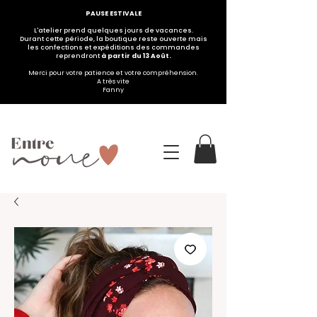
PAUSE ESTIVALE
L'atelier prend quelques jours de vacances.
Durant cette période, la boutique reste ouverte mais
les confections et expéditions des commandes
reprendront
à partir du 13 Août.
Merci pour votre patience et votre compréhension.
A très vite
Fanny