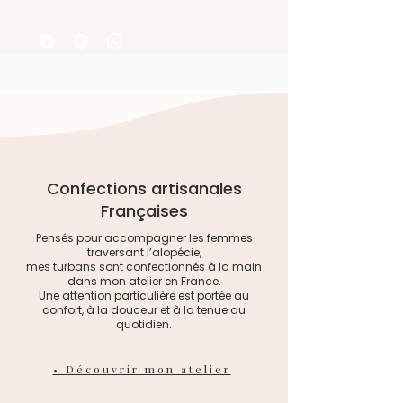
simplement.
defroissage à la vapeur.
le même tissu
Tutoriel prise de mesure du tour de
- L’épaisseur de ses pans est idéale
tête
pour porter sur une perruque et en
masquer les parties les moins
réalistes. Et grâce à lui, le vent ne
sera plus votre ennemi ;-)
- Ce joli motif floral apportera
féminité et fraicheur à vos tenues.
- Habille parfaitement une
Confections artisanales
repousse de cheveux, une perruque
Françaises
ou un bonnet de chimio classique.
Pensés pour accompagner les femmes
traversant l’alopécie,
mes turbans sont confectionnés à la main
dans mon atelier en France.
Une attention particulière est portée au
confort, à la douceur et à la tenue au
quotidien.
• Découvrir mon atelier