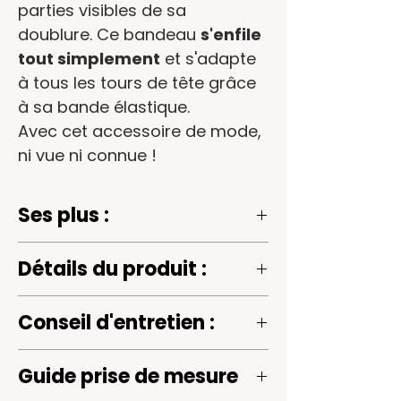
parties visibles de sa
doublure. Ce bandeau
s'enfile
tout simplement
et s'adapte
à tous les tours de tête grâce
à sa bande élastique.
Avec cet accessoire de mode,
ni vue ni connue !
Ses plus :
- Ne tient pas chaud. Ce tissu est
Détails du produit :
léger et fluide et agréable à
porter.
- 100% viscose crêpe
- S’adapte à tous les tours de tête
Conseil d'entretien :
- Doublé dans le même tissu
grâce à son élastique fronceur
- Couleurs : motif floral rouge sur
(cousu dans le même tissu que le
Lavage à la main idéal.
fond prune
Guide prise de mesure
bandeau) et s’enfile tout
Repassage à faible température ou
- Elastique fronceur à l'arrière dans