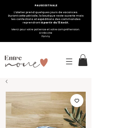
PAUSE ESTIVALE
L'atelier prend quelques jours de vacances.
Durant cette période, la boutique reste ouverte mais
les confections et expéditions des commandes
reprendront
à partir du 13 Août.
Merci pour votre patience et votre compréhension.
A très vite
Fanny