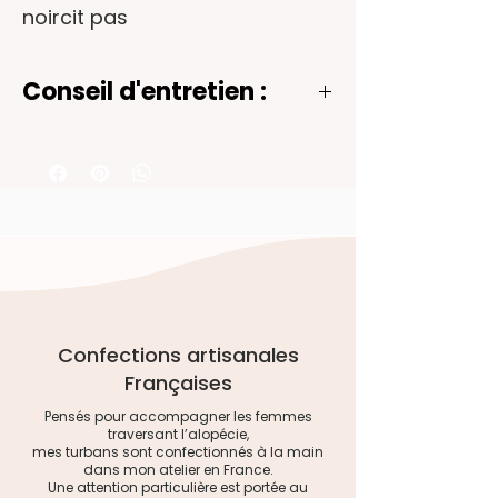
noircit pas
Conseil d'entretien :
Les bijoux en acier inoxydable
associés à des pierres naturelles
ou de la résine sont durables et
résistants. Pour préserver leur
éclat et leur beauté naturelle, il
est important de les entretenir.
Voici quelques conseils pour
prendre soin de vos bijoux :
- Nettoyez-les avec de l'eau tiède
Confections artisanales
et un savon doux. Utilisez un coton
Françaises
ou un chiffon doux microfibre pour
Pensés pour accompagner les femmes
redonner toute la brillance au
traversant l’alopécie,
mes turbans sont confectionnés à la main
métal. Évitez les nettoyants
dans mon atelier en France.
chimiques agressifs, car ils
Une attention particulière est portée au