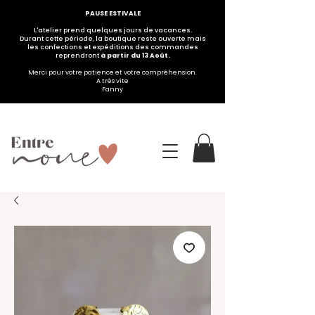
PAUSE ESTIVALE
L'atelier prend quelques jours de vacances.
Durant cette période, la boutique reste ouverte mais
les confections et expéditions des commandes
reprendront
à partir du 13 Août.
Merci pour votre patience et votre compréhension.
A très vite
Fanny