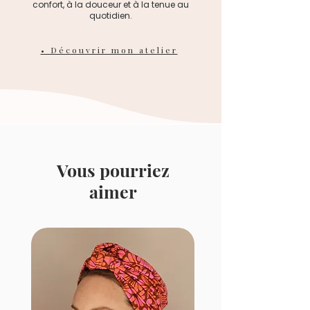
confort, à la douceur et à la tenue au
pourraient endommager les
quotidien.
pierres ou le métal.
- Rangez-les dans un endroit sec
• Découvrir mon atelier
et à l'abri de l'humidité. Évitez les
frottements entre les différents
bijoux.
Vous pourriez
aimer