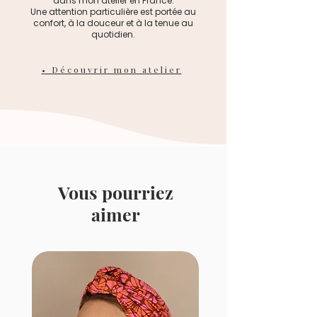
dans mon atelier en France.
chimiques agressifs, car ils
Une attention particulière est portée au
confort, à la douceur et à la tenue au
pourraient endommager les
quotidien.
pierres ou le métal.
- Rangez-les dans un endroit sec
• Découvrir mon atelier
et à l'abri de l'humidité. Évitez les
frottements entre les différents
bijoux.
Vous pourriez
aimer