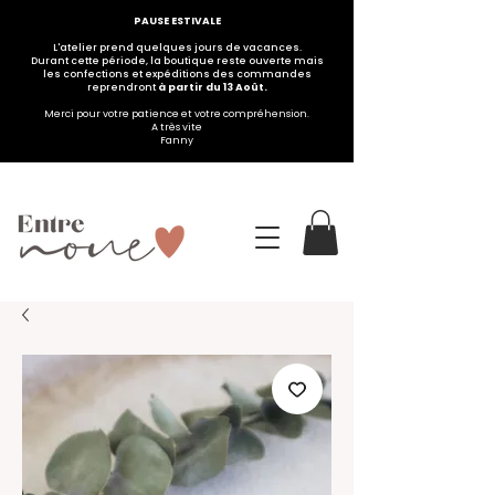
PAUSE ESTIVALE
L'atelier prend quelques jours de vacances.
Durant cette période, la boutique reste ouverte mais
les confections et expéditions des commandes
reprendront
à partir du 13 Août.
Merci pour votre patience et votre compréhension.
A très vite
Fanny