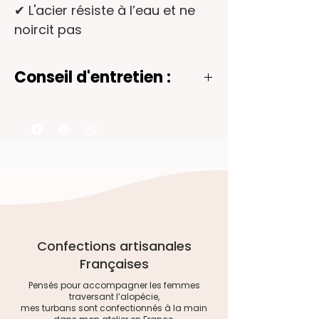
✔ L'acier résiste à l’eau et ne
noircit pas
Conseil d'entretien :
Les bijoux en acier inoxydable
associés à des pierres naturelles
ou de la résine sont durables et
résistants. Pour préserver leur
éclat et leur beauté naturelle, il
est important de les entretenir.
Voici quelques conseils pour
prendre soin de vos bijoux :
- Nettoyez-les avec de l'eau tiède
Confections artisanales
et un savon doux. Utilisez un coton
Françaises
ou un chiffon doux microfibre pour
Pensés pour accompagner les femmes
redonner toute la brillance au
traversant l’alopécie,
mes turbans sont confectionnés à la main
métal. Évitez les nettoyants