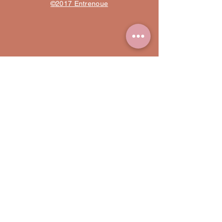
©2017 Entrenoue
Paiement sécurisé
Livraison offerte
Visa, Mastercard, Paypal...
Dès 150 euros d'achat en
Cryptage SSL 100% sécurisé
France Métropolitaine
Confections sur mesure
Service client
Créations artisanales,
Sur le Chat à tout moment,
Françaises et sur mesures
par e-mail ou par téléphone
Entrenoue
Informations
Mentions légales et CGU
FAQ