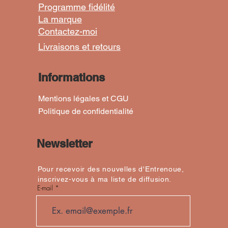
Programme fidélité
La marque
Marguerite rose poudré" Ajustable
urban Transformable "Frida"
Turban "Roi" Ajustable
Turban "Marguer
Turban "V
Turban "N
Contactez-moi
Prix
Prix
Prix
48,00 €
48,00 €
45,00 €
Livraisons et retours
+ PANIER
+ PANIER
+ PANIER
Informations
Mentions légales et CGU
Politique de confidentialité
Newsletter
Pour recevoir des nouvelles d'Entrenoue,
inscrivez-vous à ma liste de diffusion.
E-mail