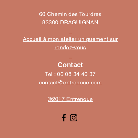
Turban Transformable "Java"
Turban "Toscane" Ajustable
Bandeau "Nymphéa"
60 Chemin des Tourdres
Prix
Prix
Prix
48,00 €
28,00 €
45,00 €
83300 DRAGUIGNAN
_
+ PANIER
+ PANIER
+ PANIER
Accueil à mon atelier uniquement sur
rendez-vous
_
Contact
Tel : 06 08 34 40 37
contact@entrenoue.com
©2017 Entrenoue