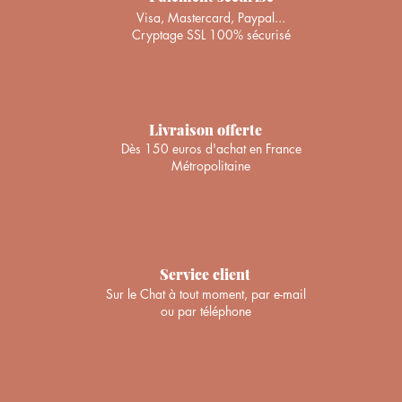
Visa, Mastercard, Paypal...
Cryptage SSL 100% sécurisé
Turban "Marguerite vert d'eau" Ajustable
Turban "Olivia" Ajustable
Bonnet "Java"
Turban "
T
Prix
Prix
Prix
48,00 €
48,00 €
45,00 €
+ PANIER
+ PANIER
+ PANIER
Livraison offerte
Dès 150 euros d'achat en France
Métropolitaine
Service client
Sur le Chat à tout moment, par e-mail
ou par téléphone