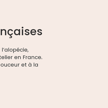
ançaises
’alopécie,
lier en France.
douceur et à la