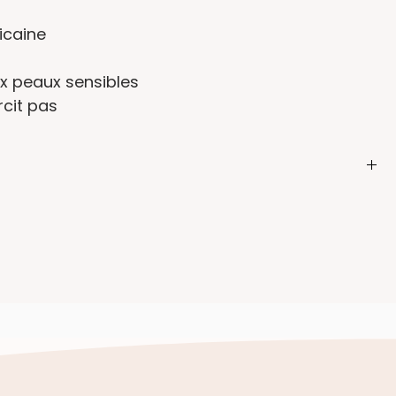
ricaine
x peaux sensibles
rcit pas
ciés à des pierres naturelles ou de la résine sont
er leur éclat et leur beauté naturelle, il est
 quelques conseils pour prendre soin de vos bijoux :
 un savon doux. Utilisez un coton ou un chiffon doux
illance au métal. Évitez les nettoyants chimiques
ger les pierres ou le métal.
l'abri de l'humidité. Évitez les frottements entre les