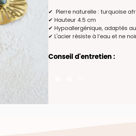
✔ Pierre naturelle : turquoise af
✔ Hauteur 4.5 cm
✔ Hypoallergénique, adaptés au
✔ L'acier résiste à l’eau et ne noi
Conseil d'entretien :
Les bijoux en acier inoxydable asso
durables et résistants. Pour préserv
important de les entretenir. Voici
- Nettoyez-les avec de l'eau tiède et
microfibre pour redonner toute la br
agressifs, car ils pourraient endomma
- Rangez-les dans un endroit sec et à 
différents bijoux.