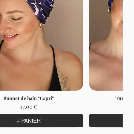
Bonnet de bain "Capri"
Turban A
Prix
47,00 €
+ PANIER