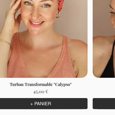
Turban Transformable "Calypso"
Prix
45,00 €
+ PANIER